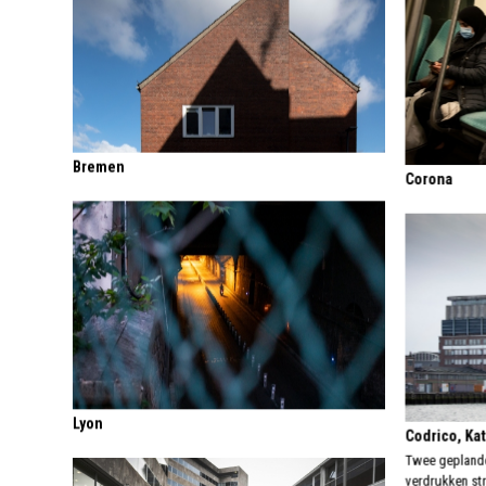
Bremen
Corona
Lyon
Codrico, Ka
Twee gepland
verdrukken str