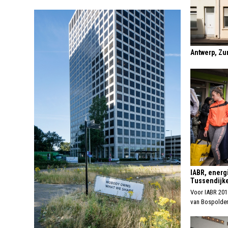
Antwerp, Zu
IABR, energi
Tussendijk
Voor IABR 201
van Bospolder