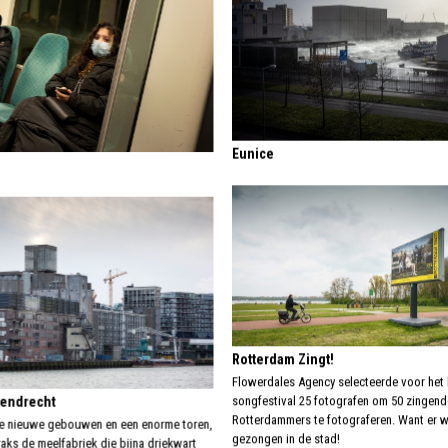
Eunice
Rotterdam Zingt!
Flowerdales Agency selecteerde voor he
tendrecht
songfestival 25 fotografen om 50 zingend
Rotterdammers te fotograferen. Want er w
e nieuwe gebouwen en een enorme toren,
gezongen in de stad!
aks de meelfabriek die bijna driekwart