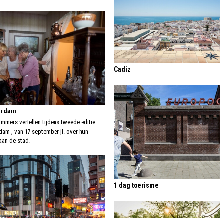
Cadiz
terdam
mmers vertellen tijdens tweede editie
dam , van 17 september jl. over hun
aan de stad.
1 dag toerisme