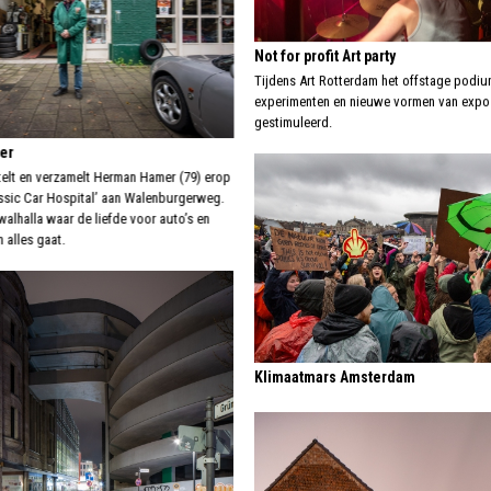
Not for profit Art party
Tijdens Art Rotterdam het offstage podi
experimenten en nieuwe vormen van exp
gestimuleerd.
er
utelt en verzamelt Herman Hamer (79) erop
lassic Car Hospital’ aan Walenburgerweg.
alhalla waar de liefde voor auto’s en
 alles gaat.
Klimaatmars Amsterdam