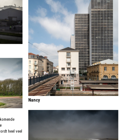
Nancy
t komende
e
ordt heel veel