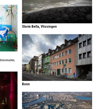
Storm Bella, Vlissingen
tadsnomaden,
Bonn