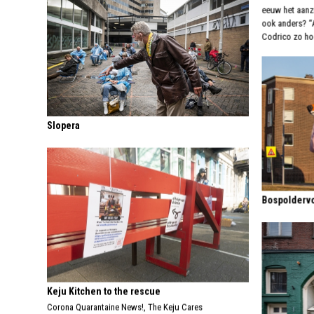
eeuw het aanz
ook anders? “
Codrico zo hoo
Slopera
Bospoldervo
Keju Kitchen to the rescue
Corona Quarantaine News!, The Keju Cares