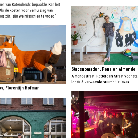
ien van Katendrecht bepaalde. Kan het
Als de kosten voor verhuizing van
g zijn, zijn we misschien te vroeg.”
Stadsnomaden, Pension Almonde
Almondestraat, Rotterdam Straat voor s
logés & verweesde buurtinitiatieven
s, Florentijn Hofman