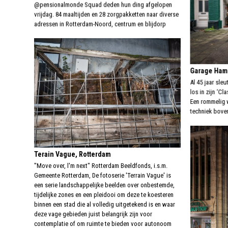
@pensionalmonde Squad deden hun ding afgelopen
vrijdag. 84 maaltijden en 28 zorgpakketten naar diverse
adressen in Rotterdam-Noord, centrum en blijdorp
Garage Ham
Al 45 jaar sle
los in zijn ‘C
Een rommelig w
techniek boven
Terain Vague, Rotterdam
"Move over, l'm next" Rotterdam Beeldfonds, i.s.m.
Gemeente Rotterdam, De fotoserie 'Terrain Vague' is
een serie landschappelijke beelden over onbestemde,
tijdelijke zones en een pleidooi om deze te koesteren
binnen een stad die al volledig uitgetekend is en waar
deze vage gebieden juist belangrijk zijn voor
contemplatie of om ruimte te bieden voor autonoom