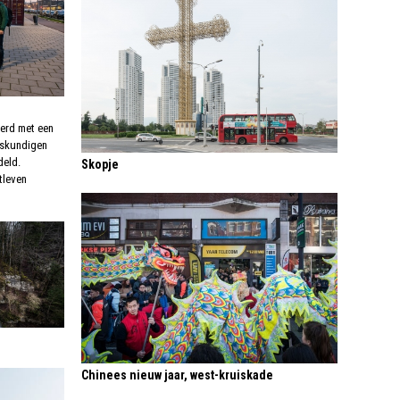
erd met een
eskundigen
deld.
Skopje
tleven
Chinees nieuw jaar, west-kruiskade