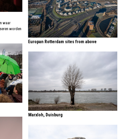
um waar
oseren worden
Europan Rotterdam sites from above
Marxloh, Duisburg