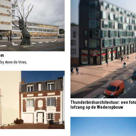
om
by Anne de Vries,
Thunderbirdsarchitectuur: een fot
lofzang op de Wederopbouw