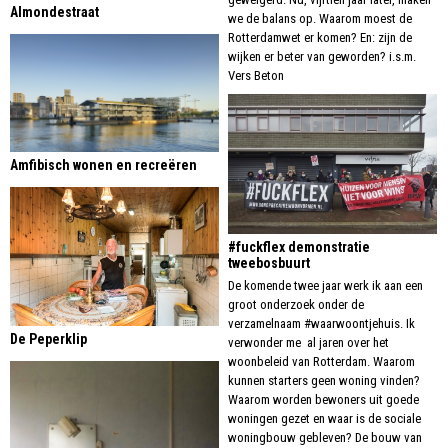
Almondestraat
we de balans op. Waarom moest de
Rotterdamwet er komen? En: zijn de
wijken er beter van geworden? i.s.m.
Vers Beton
Amfibisch wonen en recreëren
#fuckflex demonstratie
tweebosbuurt
De komende twee jaar werk ik aan een
groot onderzoek onder de
verzamelnaam #waarwoontjehuis. Ik
De Peperklip
verwonder me al jaren over het
woonbeleid van Rotterdam. Waarom
kunnen starters geen woning vinden?
Waarom worden bewoners uit goede
woningen gezet en waar is de sociale
woningbouw gebleven? De bouw van