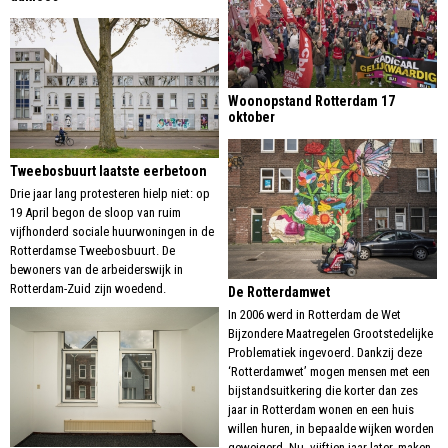
Woonopstand Rotterdam 17
oktober
Tweebosbuurt laatste eerbetoon
Drie jaar lang protesteren hielp niet: op
19 April begon de sloop van ruim
vijfhonderd sociale huurwoningen in de
Rotterdamse Tweebosbuurt. De
bewoners van de arbeiderswijk in
Rotterdam-Zuid zijn woedend.
De Rotterdamwet
In 2006 werd in Rotterdam de Wet
Bijzondere Maatregelen Grootstedelijke
Problematiek ingevoerd. Dankzij deze
‘Rotterdamwet’ mogen mensen met een
bijstandsuitkering die korter dan zes
jaar in Rotterdam wonen en een huis
willen huren, in bepaalde wijken worden
geweigerd. Nu, vijftien jaar later, maken