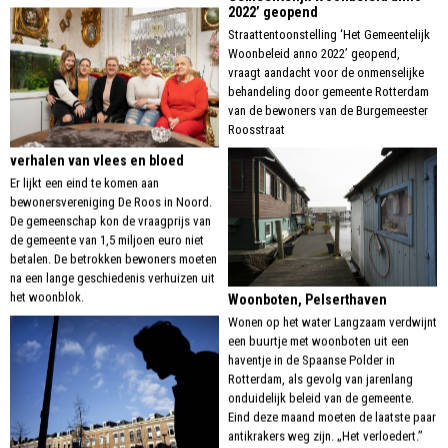
2022’ geopend
Straattentoonstelling ‘Het Gemeentelijk
Woonbeleid anno 2022’ geopend,
vraagt aandacht voor de onmenselijke
behandeling door gemeente Rotterdam
van de bewoners van de Burgemeester
Roosstraat
verhalen van vlees en bloed
Er lijkt een eind te komen aan
bewonersvereniging De Roos in Noord.
De gemeenschap kon de vraagprijs van
de gemeente van 1,5 miljoen euro niet
betalen. De betrokken bewoners moeten
na een lange geschiedenis verhuizen uit
het woonblok.
Woonboten, Pelserthaven
Wonen op het water Langzaam verdwijnt
een buurtje met woonboten uit een
haventje in de Spaanse Polder in
Rotterdam, als gevolg van jarenlang
onduidelijk beleid van de gemeente.
Eind deze maand moeten de laatste paar
antikrakers weg zijn. „Het verloedert.”