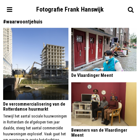
Fotografie
Frank
Hanswijk
#waarwoontjehuis
De Vlaardinger Meent
De vercommercialisering van de
Rotterdamse huurmarkt
Terwijl het aantal sociale huurwoningen
in Rotterdam de afgelopen tien jaar
daalde, steeg het aantal commerciële
Bewoners van de Vlaardinger
huurwoningen explosief. Vaak gaat het
Meent
om woningen in grote hotelachtige