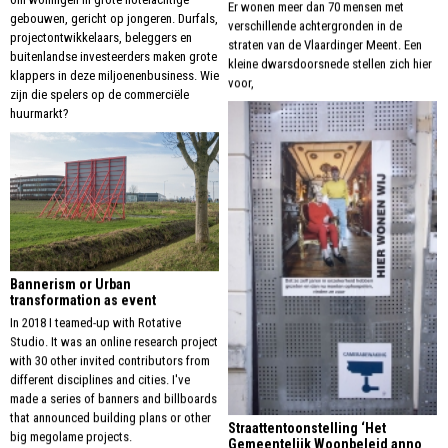
Er wonen meer dan 70 mensen met
gebouwen, gericht op jongeren. Durfals,
verschillende achtergronden in de
projectontwikkelaars, beleggers en
straten van de Vlaardinger Meent. Een
buitenlandse investeerders maken grote
kleine dwarsdoorsnede stellen zich hier
klappers in deze miljoenenbusiness. Wie
voor,
zijn die spelers op de commerciële
huurmarkt?
Bannerism or Urban
transformation as event
In 2018 I teamed-up with Rotative
Studio. It was an online research project
with 30 other invited contributors from
different disciplines and cities. I've
made a series of banners and billboards
that announced building plans or other
Straattentoonstelling ‘Het
big megolame projects.
Gemeentelijk Woonbeleid anno