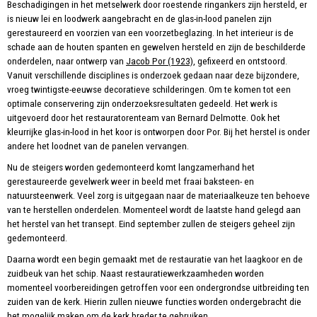
Beschadigingen in het metselwerk door roestende ringankers zijn hersteld, er
is nieuw lei en loodwerk aangebracht en de glas-in-lood panelen zijn
gerestaureerd en voorzien van een voorzetbeglazing. In het interieur is de
schade aan de houten spanten en gewelven hersteld en zijn de beschilderde
onderdelen, naar ontwerp van
Jacob Por (1923)
, gefixeerd en ontstoord.
Vanuit verschillende disciplines is onderzoek gedaan naar deze bijzondere,
vroeg twintigste-eeuwse decoratieve schilderingen. Om te komen tot een
optimale conservering zijn onderzoeksresultaten gedeeld. Het werk is
uitgevoerd door het restauratorenteam van Bernard Delmotte. Ook het
kleurrijke glas-in-lood in het koor is ontworpen door Por. Bij het herstel is onder
andere het loodnet van de panelen vervangen.
Nu de steigers worden gedemonteerd komt langzamerhand het
gerestaureerde gevelwerk weer in beeld met fraai baksteen- en
natuursteenwerk. Veel zorg is uitgegaan naar de materiaalkeuze ten behoeve
van te herstellen onderdelen. Momenteel wordt de laatste hand gelegd aan
het herstel van het transept. Eind september zullen de steigers geheel zijn
gedemonteerd.
Daarna wordt een begin gemaakt met de restauratie van het laagkoor en de
zuidbeuk van het schip. Naast restauratiewerkzaamheden worden
momenteel voorbereidingen getroffen voor een ondergrondse uitbreiding ten
zuiden van de kerk. Hierin zullen nieuwe functies worden ondergebracht die
het mogelijk maken om de kerk breder te gebruiken.