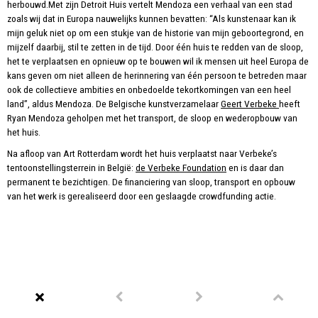
herbouwd.Met zijn Detroit Huis vertelt Mendoza een verhaal van een stad
zoals wij dat in Europa nauwelijks kunnen bevatten: “Als kunstenaar kan ik
mijn geluk niet op om een stukje van de historie van mijn geboortegrond, en
mijzelf daarbij, stil te zetten in de tijd. Door één huis te redden van de sloop,
het te verplaatsen en opnieuw op te bouwen wil ik mensen uit heel Europa de
kans geven om niet alleen de herinnering van één persoon te betreden maar
ook de collectieve ambities en onbedoelde tekortkomingen van een heel
land”, aldus Mendoza. De Belgische kunstverzamelaar
Geert Verbeke
heeft
Ryan Mendoza geholpen met het transport, de sloop en wederopbouw van
het huis.
Na afloop van Art Rotterdam wordt het huis verplaatst naar Verbeke’s
tentoonstellingsterrein in België:
de Verbeke Foundation
en is daar dan
permanent te bezichtigen. De financiering van sloop, transport en opbouw
van het werk is gerealiseerd door een geslaagde crowdfunding actie.
Reportages, Human interest