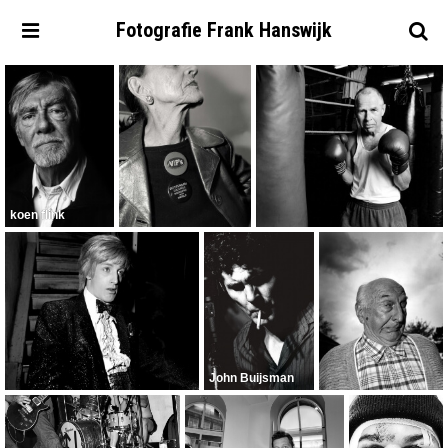
Fotografie
Frank
Hanswijk
koen flink
John Buijsman