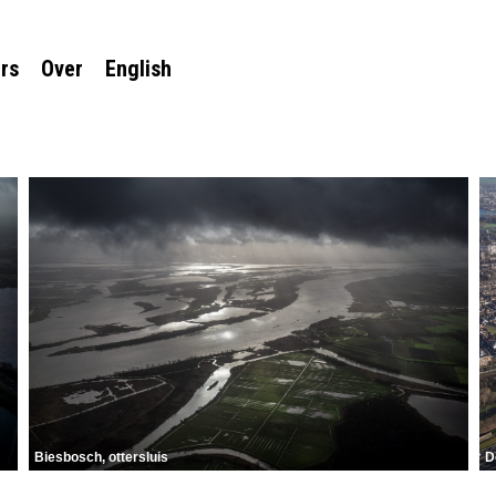
rs
Over
English
Biesbosch, ottersluis
D