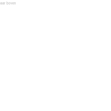
naar boven
Biesbosch