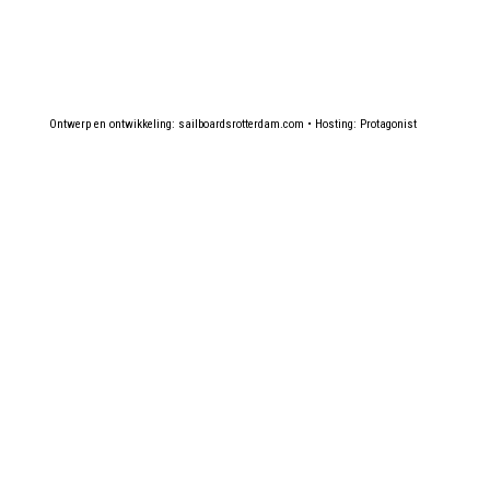
Ontwerp en ontwikkeling:
sailboardsrotterdam.com
• Hosting:
Protagonist