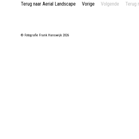
Terug naar Aerial Landscape
Vorige
Volgende
Terug 
© Fotografie Frank Hanswijk 2026
Dordrecht, 
Rotterdam, Aerial