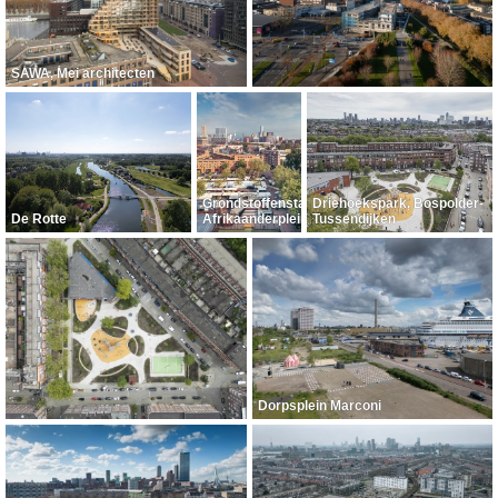
SAWA, Mei architecten
Grondstoffenstation
Driehoekspark, Bospolder-
De Rotte
Afrikaanderplein
Tussendijken
Dorpsplein Marconi