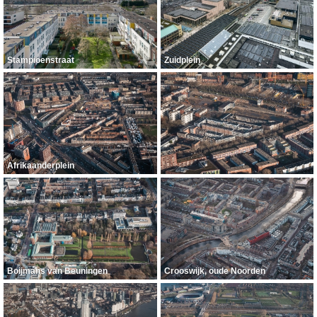
Stampioenstraat
Zuidplein
Afrikaanderplein
Boijmans van Beuningen
Crooswijk, oude Noorden