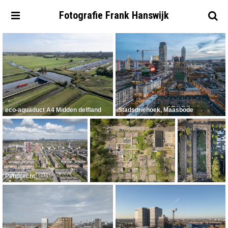
Fotografie
Frank
Hanswijk
eco-aquaduct A4 Midden delfland
Stadsdriehoek, Maasbode
Pendrecht