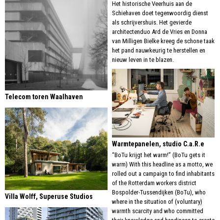
Het historische Veerhuis aan de
Schiehaven doet tegenwoordig dienst
als schrijvershuis. Het gevierde
architectenduo Ard de Vries en Donna
van Milligen Bielke kreeg de schone taak
het pand nauwkeurig te herstellen en
nieuw leven in te blazen.
Telecom toren Waalhaven
Warmtepanelen, studio C.a.R.e
“BoTu krijgt het warm!” (BoTu gets it
warm) With this headline as a motto, we
rolled out a campaign to find inhabitants
of the Rotterdam workers district
Bospolder-Tussendijken (BoTu), who
Villa Wolff, Superuse Studios
where in the situation of (voluntary)
warmth scarcity and who committed