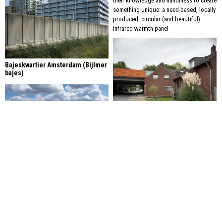
their knowledge and handiness to create
something unique: a need-based, locally
produced, circular (and beautiful)
infrared warmth panel
Bajeskwartier Amsterdam (Bijlmer
bajes)
Wesel und Oberhausen
Charleroi, La Boucle Noir
Sloopverdriet
Rotterdam slaat kraters in zijn stad,