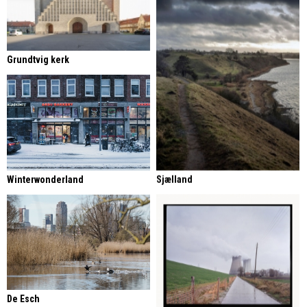
Grundtvig kerk
Sjælland
Winterwonderland
De Esch