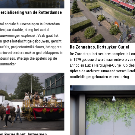
rcialisering van de Rotterdamse
ntal sociale huurwoningen in Rotterdam
ien jaar daalde, steeg het aantal
uurwoningen explosief. Vaak gaat het
n grote hotelachtige gebouwen, gericht
urfals, projectontwikkelaars, beleggers
De Zonnetrap, Hartsuyker-Curjel
e investeerders maken grote klappers in
De Zonnetrap, het seniorencomplex in Lo
business. Wie zijn die spelers op de
in 1979 gebouwd werd naar ontwerp van d
huurmarkt?
Enrico en Luzia Hartsuyker-Curjel. Op dez
tijdens de architectuurmaand verschillen
rondleidingen gehouden en een lezing.
n Borgerhout, Antwerpen