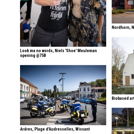
Nordhorn, 
Look ma no words, Niels 'Shoe' Meuleman
opening @75B
Biobased art
Ardres, Plage d'Audresselles, Wissant