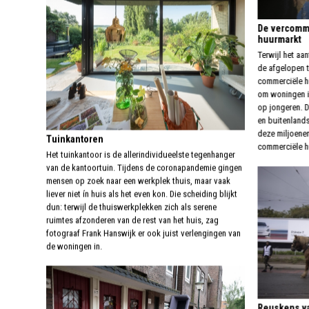
De vercomme
huurmarkt
Terwijl het aa
de afgelopen t
commerciële h
om woningen i
op jongeren. D
en buitenlands
deze miljoenen
Tuinkantoren
commerciële 
Het tuinkantoor is de allerindividueelste tegenhanger
van de kantoortuin. Tijdens de coronapandemie gingen
mensen op zoek naar een werkplek thuis, maar vaak
liever niet ín huis als het even kon. Die scheiding blijkt
dun: terwijl de thuiswerkplekken zich als serene
ruimtes afzonderen van de rest van het huis, zag
fotograaf Frank Hanswijk er ook juist verlengingen van
de woningen in.
Reuskens va