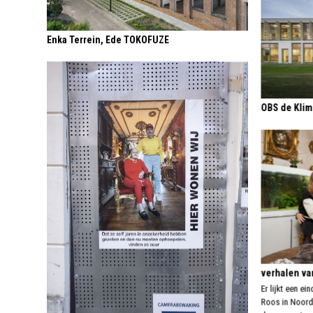
Enka Terrein, Ede TOKOFUZE
OBS de Klim
verhalen va
Er lijkt een e
Roos in Noord