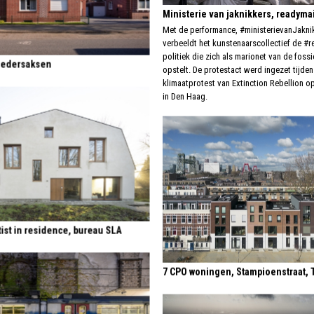
Ministerie van jaknikkers, readyma
Met de performance, #ministerievanJakni
verbeeldt het kunstenaarscollectief de #
politiek die zich als marionet van de fossi
Nedersaksen
opstelt. De protestact werd ingezet tijden
klimaatprotest van Extinction Rebellion o
in Den Haag.
ist in residence, bureau SLA
7 CPO woningen, Stampioenstraat, 