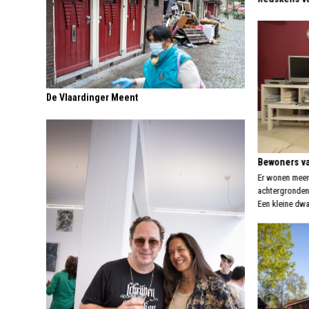
De Vlaardinger Meent
Bewoners va
Er wonen meer
achtergronden 
Een kleine dwa