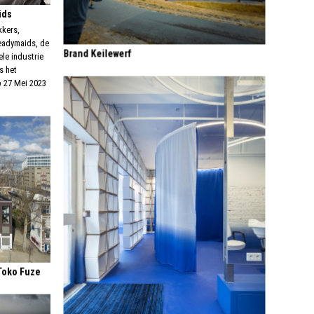
ids
kkers,
readymaids, de
Brand Keilewerf
ele industrie
s het
p 27 Mei 2023
Toko Fuze