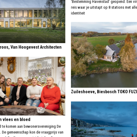
'Bestemming Havenstad’ geopend. Een vir
reis waar je uitstapt op 8 stations met all
identiteit
roos, Van Hoogevest Architecten
Zuileshoeve, Biesbosch TOKO FUZ
n vlees en bloed
ind te komen aan bewonersvereniging De
. De gemeenschap kon de vraagprijs van