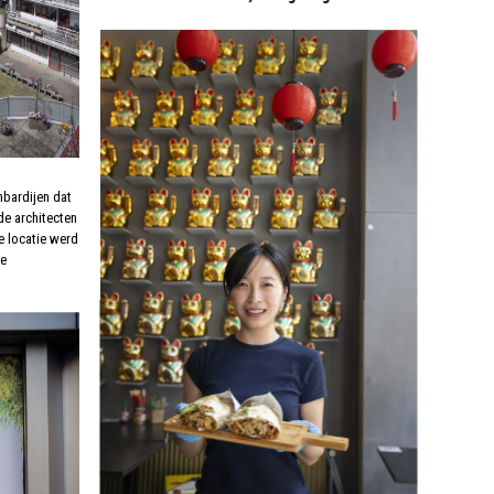
mbardijen dat
e architecten
e locatie werd
de