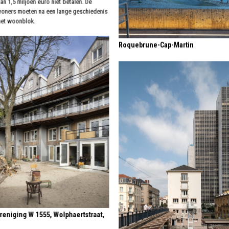
n 1,5 miljoen euro niet betalen. De
oners moeten na een lange geschiedenis
 het woonblok.
Roquebrune-Cap-Martin
eniging W 1555, Wolphaertstraat,