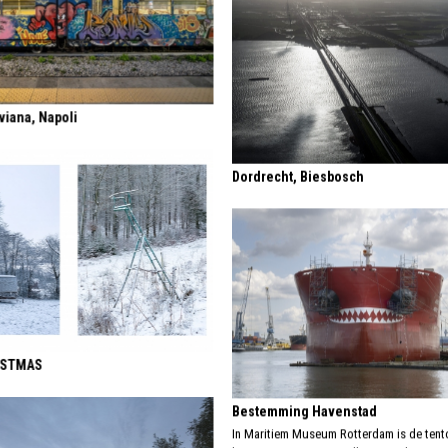
iana, Napoli
Dordrecht, Biesbosch
ISTMAS
Bestemming Havenstad
In Maritiem Museum Rotterdam is de tent