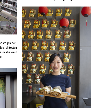
mbardijen dat
e architecten
e locatie werd
de