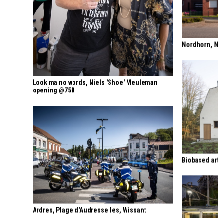
Nordhorn, 
Look ma no words, Niels 'Shoe' Meuleman
opening @75B
Biobased art
Ardres, Plage d'Audresselles, Wissant