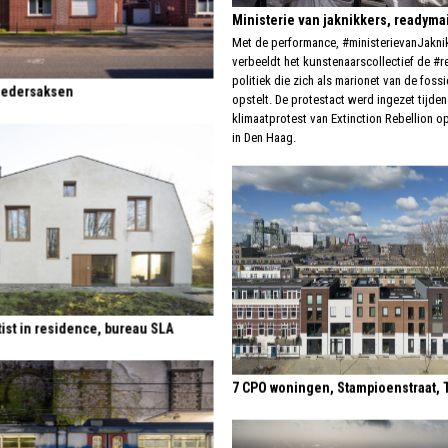
Ministerie van jaknikkers, readyma
Met de performance, #ministerievanJakni
verbeeldt het kunstenaarscollectief de #
politiek die zich als marionet van de fossi
Nedersaksen
opstelt. De protestact werd ingezet tijden
klimaatprotest van Extinction Rebellion o
in Den Haag.
ist in residence, bureau SLA
7 CPO woningen, Stampioenstraat, 