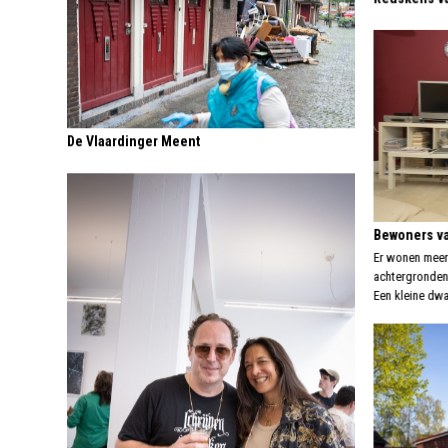
De Vlaardinger Meent
Bewoners va
Er wonen meer
achtergronden 
Een kleine dwa