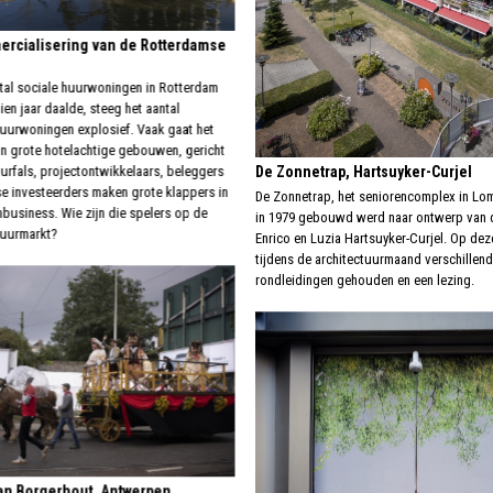
rcialisering van de Rotterdamse
ntal sociale huurwoningen in Rotterdam
ien jaar daalde, steeg het aantal
uurwoningen explosief. Vaak gaat het
n grote hotelachtige gebouwen, gericht
urfals, projectontwikkelaars, beleggers
De Zonnetrap, Hartsuyker-Curjel
e investeerders maken grote klappers in
De Zonnetrap, het seniorencomplex in Lo
business. Wie zijn die spelers op de
in 1979 gebouwd werd naar ontwerp van d
huurmarkt?
Enrico en Luzia Hartsuyker-Curjel. Op dez
tijdens de architectuurmaand verschillen
rondleidingen gehouden en een lezing.
n Borgerhout, Antwerpen