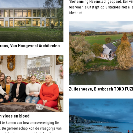
'Bestemming Havenstad’ geopend. Een vir
reis waar je uitstapt op 8 stations met all
identiteit
roos, Van Hoogevest Architecten
Zuileshoeve, Biesbosch TOKO FUZ
n vlees en bloed
ind te komen aan bewonersvereniging De
. De gemeenschap kon de vraagprijs van