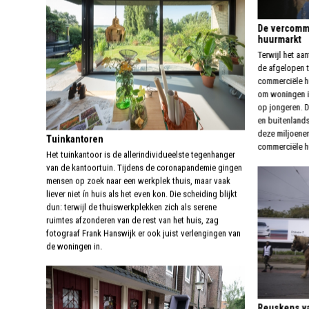
De vercomme
huurmarkt
Terwijl het aa
de afgelopen t
commerciële h
om woningen i
op jongeren. D
en buitenlands
deze miljoenen
Tuinkantoren
commerciële 
Het tuinkantoor is de allerindividueelste tegenhanger
van de kantoortuin. Tijdens de coronapandemie gingen
mensen op zoek naar een werkplek thuis, maar vaak
liever niet ín huis als het even kon. Die scheiding blijkt
dun: terwijl de thuiswerkplekken zich als serene
ruimtes afzonderen van de rest van het huis, zag
fotograaf Frank Hanswijk er ook juist verlengingen van
de woningen in.
Reuskens va