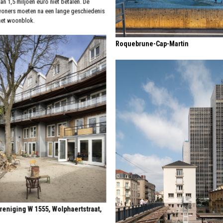
n 1,5 miljoen euro niet betalen. De
oners moeten na een lange geschiedenis
 het woonblok.
Roquebrune-Cap-Martin
eniging W 1555, Wolphaertstraat,