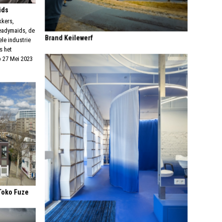
ids
kkers,
readymaids, de
Brand Keilewerf
ele industrie
s het
p 27 Mei 2023
Toko Fuze