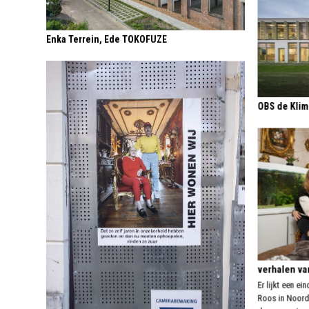
Enka Terrein, Ede TOKOFUZE
OBS de Klim
verhalen va
Er lijkt een e
Roos in Noord