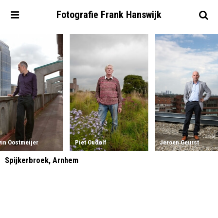
Fotografie
Frank
Hanswijk
in Oostmeijer
Piet Oudolf
Jeroen Geurst
Spijkerbroek, Arnhem