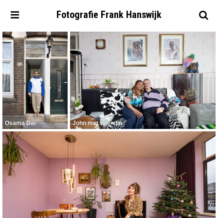
Fotografie
Frank
Hanswijk
Osama Dar
John met vriendin